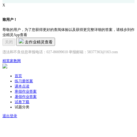
X
致用户！
尊敬的用户，为了您获得更好的查阅体验以及获得更完整详细的答案，请移步到作
业精灵App查看
关闭
去作业精灵查看
违法和不良信息举报电话：027-86699610 举报邮箱：58377363@163.com
精英家教网
首页
练习册答案
课本点读
寒假作业答案
暑假作业答案
试卷下载
试题分类
退出登录