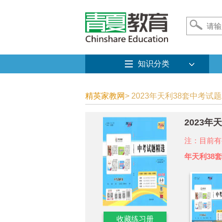
知识分类
精英家教网
> 2023年天利38套中考试
2023
注：目前有
年天利38
收藏练习册