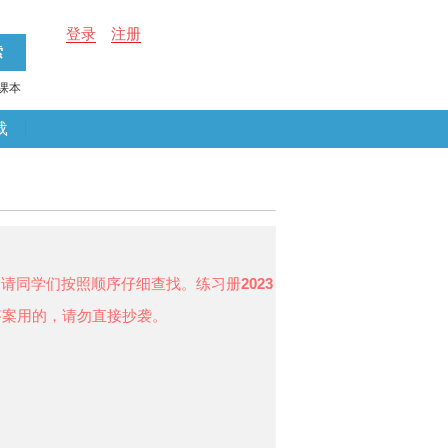
登录
注册
课本
载
，请同学们按照顺序仔细查找。练习册
2023
答案用的，请勿直接抄袭。