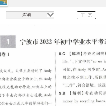
全一册
第3页
下一页