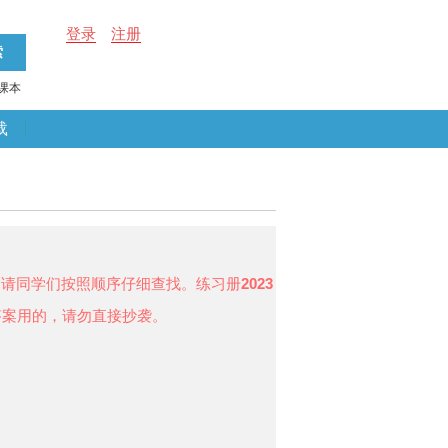
登录
注册
课本
载
，请同学们按照顺序仔细查找。练习册
2023
答案用的，请勿直接抄袭。