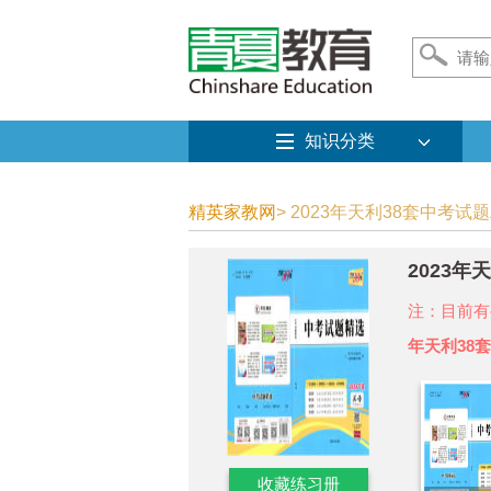
知识分类
精英家教网
> 2023年天利38套中考试
2023
注：目前有
年天利38
收藏练习册