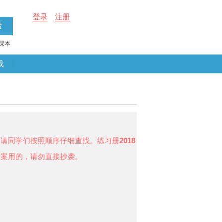
登录
注册
课本
载
，请同学们按照顺序仔细查找。练习册
2018
答案用的，请勿直接抄袭。