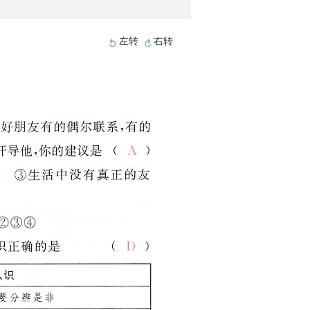
左转
右转