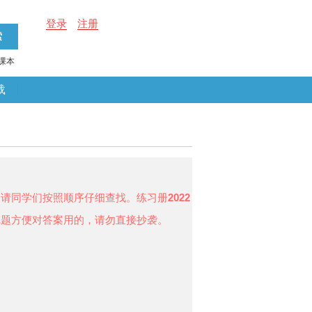
登录
注册
课本
载
，请同学们按照顺序仔细查找。练习册
2022
完题方便对答案用的，请勿直接抄袭。