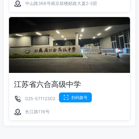
中山路366号南京鼓楼邮政大厦2-3层
江苏省六合高级中学
扫码拨号
025-57112302
长江路116号