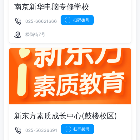
南京新华电脑专修学校
扫码拨号
025-66621666
松岗街7号
新东方素质成长中心(鼓楼校区)
扫码拨号
025-56336691