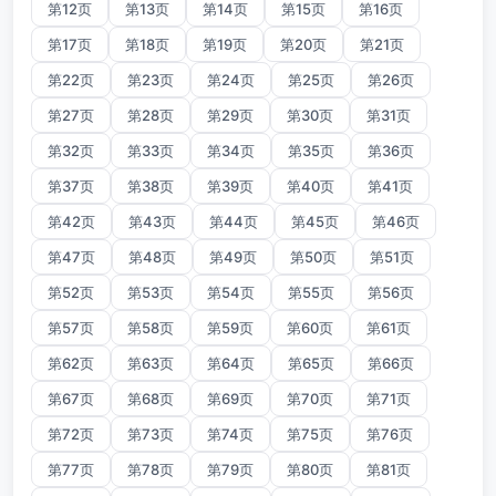
第12页
第13页
第14页
第15页
第16页
第17页
第18页
第19页
第20页
第21页
第22页
第23页
第24页
第25页
第26页
第27页
第28页
第29页
第30页
第31页
第32页
第33页
第34页
第35页
第36页
第37页
第38页
第39页
第40页
第41页
第42页
第43页
第44页
第45页
第46页
第47页
第48页
第49页
第50页
第51页
第52页
第53页
第54页
第55页
第56页
第57页
第58页
第59页
第60页
第61页
第62页
第63页
第64页
第65页
第66页
第67页
第68页
第69页
第70页
第71页
第72页
第73页
第74页
第75页
第76页
第77页
第78页
第79页
第80页
第81页