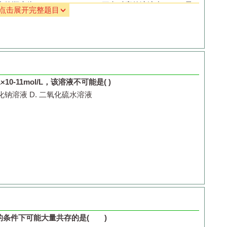
小的顺序为
________
；
a
、
b
、
c
三点对应的溶液中
c(H
＋
)
最
点击展开完整题目
而
c(H
＋
)
减小，可采取的两种措施是
______________
。
OH)
＝
0.1 mol·L
－
1
，
c(CH
3
COO
－
)
＝
0.001 mol·L
－
1
，则
______
。
低，下列始终保持增大趋势的量是
________________
1×10
-11
mol/L
，该溶液不可能是
( )
化钠溶液
D.
二氧化硫水溶液
的条件下可能大量共存的是
( )