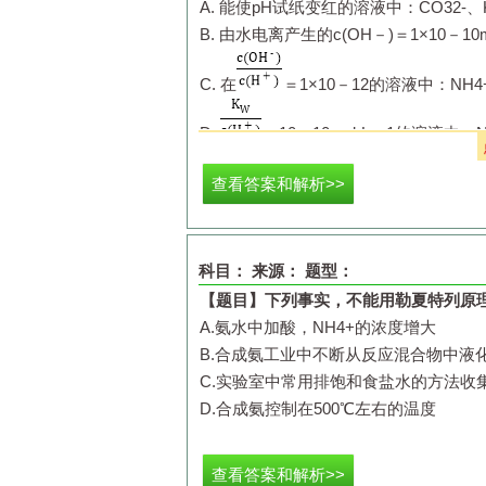
A.
能使
pH
试纸变红的溶液中：
CO
3
2-
、
B.
由水电离产生的
c(OH
－
)＝1×10
－
10
C.
在
＝1×10
－
12
的溶液中：
NH
4
D.
＝10
－
10
mol·L
－
1
的溶液中：
查看答案和解析>>
科目：
来源：
题型：
【题目】
下列事实，不能用勒夏特列原理
A.
氨水中加酸，
NH
4
+
的浓度增大
B.
合成氨工业中不断从反应混合物中液
C.
实验室中常用排饱和食盐水的方法收
D.
合成氨控制在
500
℃左右的温度
查看答案和解析>>