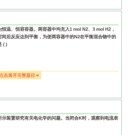
为恒温、恒容容器。两容器中均充入
1 mol N
2
、
3 mol H
2
，
时间后反应达到平衡，为使两容器中的
N
2
在平衡混合物中的
是
( )
点击展开完整题目
所示装置研究有关电化学的问题。当闭合
K
时，观察到电流表