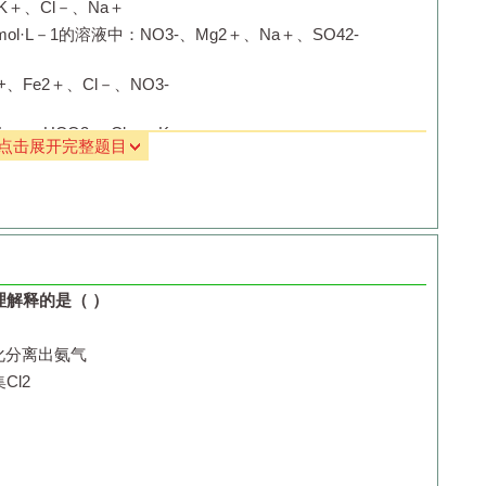
K
＋
、Cl
－
、Na
＋
mol·L
－
1
的溶液中：
NO
3
-
、Mg
2
＋
、Na
＋
、SO
4
2-
+
、Fe
2
＋
、Cl
－
、NO
3
-
Na
＋
、HCO
3
-
、Cl
－
、K
＋
点击展开完整题目
解释的是（ ）
化分离出氨气
集
Cl
2