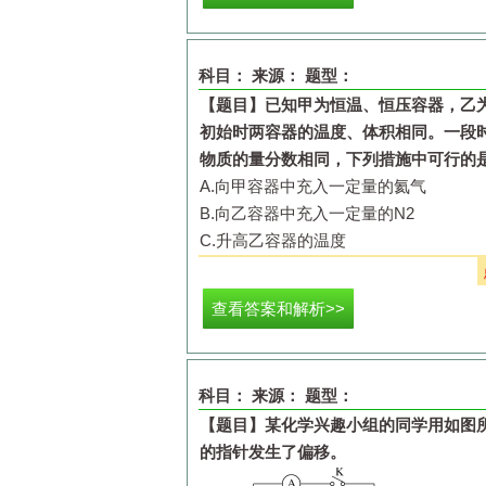
科目：
来源：
题型：
【题目】
已知甲为恒温、恒压容器，乙
初始时两容器的温度、体积相同。一段
物质的量分数相同，下列措施中可行的
A.
向甲容器中充入一定量的氦气
B.
向乙容器中充入一定量的
N
2
C.
升高乙容器的温度
D.
增大甲容器的压强
查看答案和解析>>
科目：
来源：
题型：
【题目】
某化学兴趣小组的同学用如图
的指针发生了偏移。