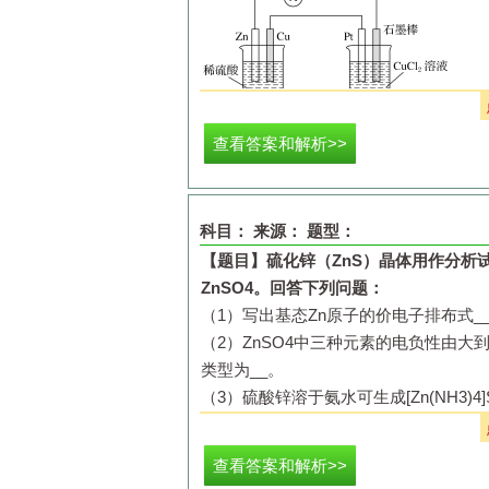
请回答下列问题：
查看答案和解析>>
（
1
）甲装置的名称是
________
；乙装
极。
（
2
）写出电极反应式：
Cu
极
_________
科目：
来源：
题型：
（
3
）当甲中产生
气体时，乙中
【题目】
硫化锌（
ZnS
）晶体用作分析
的体积应为
________
。
ZnSO
4
。回答下列问题：
（
4
）若乙中溶液不变，将其电极都换成
（
1
）写出基态
Zn
原子的价电子排布式
_
________
（填
“
变深
”
、
“
变浅
”
或
“
无变化
”
（
2
）
ZnSO
4
中三种元素的电负性由大
（
5
）若乙中电极不变，将其溶液换成
类型为
__
。
________
（填
“
增大
”
、
“
减小
”
或
“
不变
”
，
（
3
）硫酸锌溶于氨水可生成
[Zn(NH
3
)
4
（
6
）若乙中电极不变，将其溶液换成饱
__
。
成时，同时有
析出
a.
离子键
b.
共价键
c.
配位键
d.
范德华力
e
查看答案和解析>>
含
w
、
a
的代数式表示，不必化简）。
（
4
）根据下列锌卤化物的熔点和溶解性