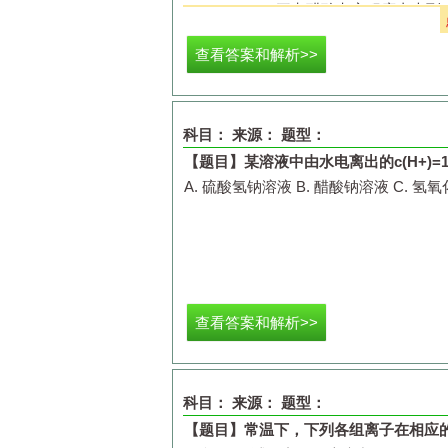
（
2
）
a
、
b
、
c
三点醋酸电离程度由大到
大的是
________
。
查看答案和解析>>
（
3
）
要使
c
点溶液中
c(CH
3
COO
－
)
增大
（
4
）
若实验测得
c
点处溶液中
c(CH
3
CO
该条件下
CH
3
COOH
的电离常数
K
a
＝
__
科目：
（
5
）
在稀释过程中，随着醋酸浓度的降
来源：
题型：
A
．
c(H
＋
)
B
．
H
＋
个数
【题目】
某溶液中由水电离出的
c(H
+
)=
A.
硫酸氢钠溶液
B.
醋酸钠溶液
C.
氢氧
C
．
CH
3
COOH
分子数
D.
查看答案和解析>>
科目：
来源：
题型：
【题目】
常温下，下列各组离子在相应