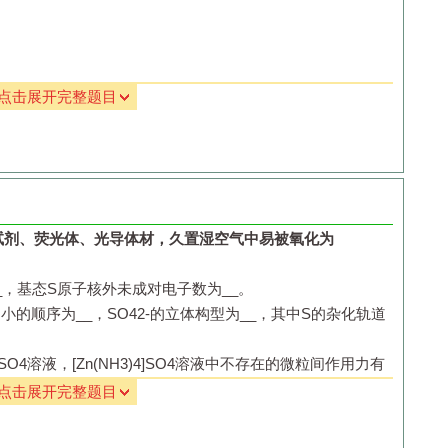
点击展开完整题目
置的名称是
________
；
Zn
极为
________
极；
Pt
极为
______
____
；石墨棒极
____________
。
析出铜的质量应为
________
；乙中产生的气体在标准状况下
试剂、荧光体、光导体材，久置湿空气中易被氧化为
铜电极，闭合
K
一段时间后，乙中溶液的颜色
_
，基态
S
原子核外未成对电子数为
__
。
）。
到小的顺序为
__
，
SO
4
2-
的立体构型为
__
，其中
S
的杂化轨道
溶液，闭合
K
一段时间后，甲中溶液的
pH
将
下同）；乙中溶液的
pH
将
_______
。
]SO
4
溶液，
[Zn(NH
3
)
4
]SO
4
溶液中不存在的微粒间作用力有
和
溶液，闭合
K
一段时间，当阴极上有
气体生
点击展开完整题目
，假设温度不变，剩余溶液中溶质的质量分数应为
_____
（用
.
氢键
，分析
ZnCl
2
、
ZnBr
2
、
ZnI
2
熔点依次增大的原因
__
。