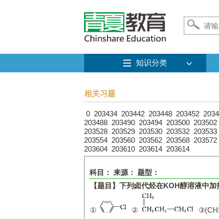
知识分类
相关习题
0
203434
203442
203448
203452
2034
203488
203490
203494
203500
203502
203528
203529
203530
203532
203533
203554
203560
203562
203568
203572
203604
203610
203614
203614
科目：
来源：
题型：
【题目】
下列卤代烃在
KOH
醇溶液中加
①
②
③(CH