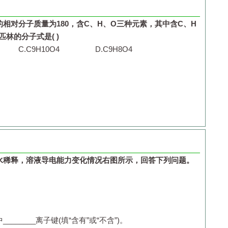
物的问题
的相对分子质量为
180
，含
C
、
H
、
O
三种元素，其中含
C
、
H
匹林的分子式是
( )
C.
C
9
H
10
O
4
D.
C
9
H
8
O
4
水稀释，溶液导电能力变化情况右图所示，回答下列问题。
中
________
离子键
(
填
“
含有
”
或
“
不含
”)
。