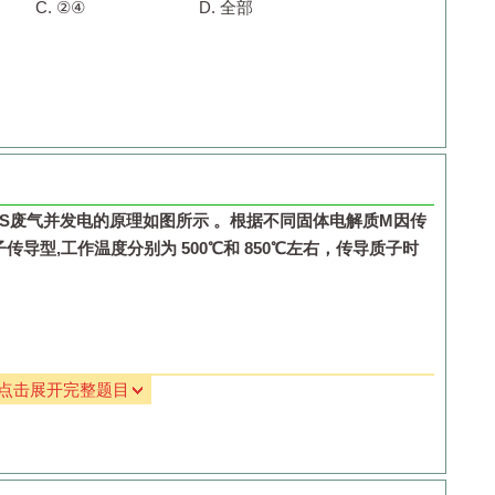
C.
②④
D.
全部
S
废气并发电的原理如图所示
。根据不同固体电解质
M
因传
子传导型
,
工作温度分别为
500
℃和
850
℃左右，传导质子时
点击展开完整题目
—
2xe
-
=S
x
+2xH
+