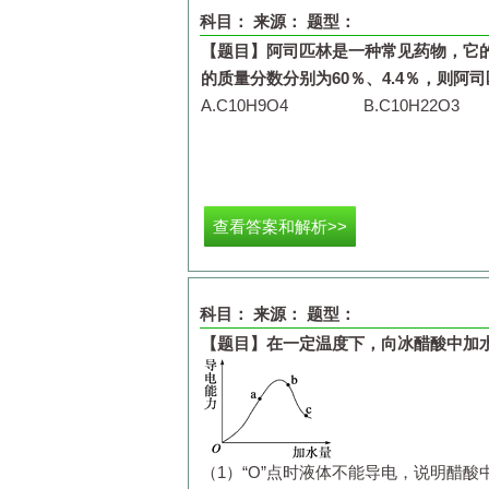
科目：
来源：
题型：
C.
M
传导氧离子时，存在产生
SO
2
污染
D.
【题目】
氧离子迁移方向是从
阿司匹林是一种常见药物，它
a
电极向
b
电极
的质量分数分别为
60
％、
4.4
％，则阿司
A.
C
10
H
9
O
4
B.
C
10
H
22
O
3
查看答案和解析>>
科目：
来源：
题型：
【题目】
在一定温度下，向冰醋酸中加
（
1
）
“O”
点时液体不能导电，说明醋酸