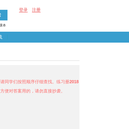
登录
注册
课本
载
，请同学们按照顺序仔细查找。练习册
2018
题方便对答案用的，请勿直接抄袭。