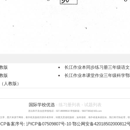
教版
长江作业本同步练习册三年级语文
教版
长江作业本课堂作业三年级科学鄂
下（人教版）
国际学校优选
-
练习册列表
-
试题列表
违法和不良信息举报电话：027-86699610 举报邮箱：58377363@163.com
文章，图片来源于网络，著作权及版权归原作者所有，转载无意侵犯版权，如有侵权，请作者速来函告知，我们将尽快处理，联系qq：3
ICP备案序号:
沪ICP备07509807号-10
鄂公网安备42018502000812