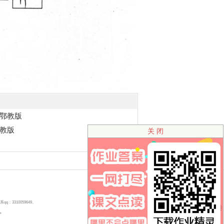
鄂教版
教版
关 闭
310059649。
号